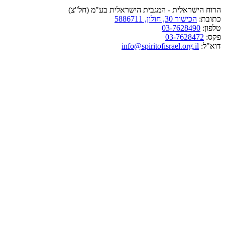
הרוח הישראלית - המגבית הישראלית בע"מ (חל"צ)
כתובת:
הכישור 30, חולון, 5886711
טלפון:
03-7628490
פקס:
03-7628472
דוא"ל:
info@spiritofisrael.org.il