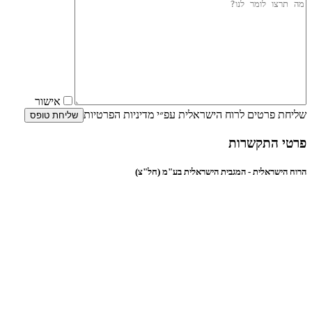
e this field empty.
אישור
שליחת פרטים לרוח הישראלית עפ״י מדיניות הפרטיות
פרטי התקשרות
הרוח הישראלית - המגבית הישראלית בע"מ (חל"צ)