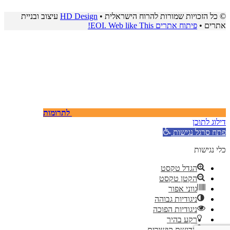
© כל הזכויות שמורות להרוח הישראלית •
HD Design
עיצוב ובניית
אתרים •
פיתוח אתרים EOI. Web like This!
לתרומות
דילוג לתוכן
פתח סרגל נגישות
כלי נגישות
הגדל טקסט
הקטן טקסט
גווני אפור
ניגודיות גבוהה
ניגודיות הפוכה
רקע בהיר
הדגשת קישורים