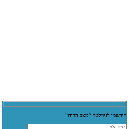
הירשמו לניוזלטר “מצב הרוח”