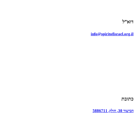
דוא”ל
info@spiritofisrael.org.il
כתובת
הכישור 30, חולון, 5886711